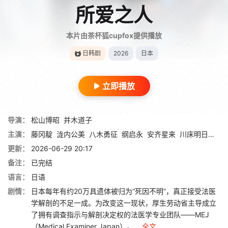
所爱之人
本片由茶杯狐cupfox提供播放
日韩剧
2026
日本
立即播放
导演：
松山博昭
并木道子
主演：
藤冈靛
泷内公美
八木勇征
纲启永
安齐星来
川床明日香
草
更新：
2026-06-29 20:17
备注：
已完结
语言：
日语
剧情：
日本每年有约20万具遗体被归为“死因不明”，真正接受法医
学解剖的不足一成。为改变这一现状，厚生劳动省主导成立
了拥有调查指示与解剖决定权的法医学专业团队——MEJ
（Medical Examiner Japan）。 ...
全文