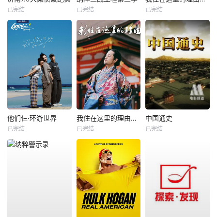
已完结
已完结
已完结
他们仨·环游世界
我住在这里的理由第二季
中国通史
已完结
已完结
已完结