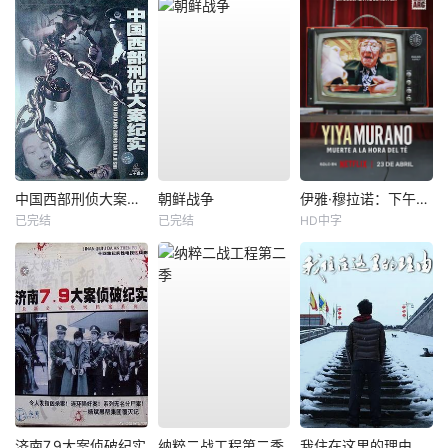
中国西部刑侦大案纪实
朝鲜战争
伊雅·穆拉诺：下午茶杀机
已完结
已完结
HD中字
济南7.9大案侦破纪实
纳粹二战工程第二季
我住在这里的理由第三季