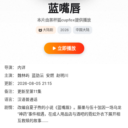
蓝嘴唇
本片由茶杯狐cupfox提供播放
大陆剧
2026
中国大陆
立即播放
导演：
内详
主演：
魏林屿
蓝劭沄
安燃
赵明川
更新：
2026-08-05 21:15
备注：
更新至第11集
语言：
汉语普通话
剧情：
改编自夏子煦的小说《蓝嘴唇》。藤墨与伍十弦因一场乌龙
“神药”事件相遇，在成人用品店与酒吧的霓虹外衣下展开相
互救赎的故事......