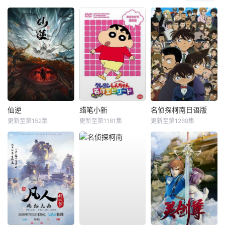
仙逆
蜡笔小新
名侦探柯南日语版
更新至第152集
更新至第1181集
更新至第1269集