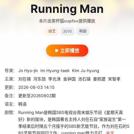
Running Man
本片由茶杯狐cupfox提供播放
综艺
2010
韩国
立即播放
导演：
Jo Hyo-jin
Im Hyung-taek
Kim Ju-hyung
主演：
刘在锡
河东勋
李光洙
金钟国
池石镇
姜熙建
宋智孝
更新：
2026-08-03 14:15
备注：
更新至20260802期
语言：
韩语
剧情：
Running Man是韩国SBS电视台周末娱乐节目《星期天真
好》新的版块，是韩国著名主持人刘在石自“家族诞生”第一
季结束后时隔五个月接手的SBS新艺能节目，作为刘在石的S
BS艺能节目回归之作，running man致力于打...
全文